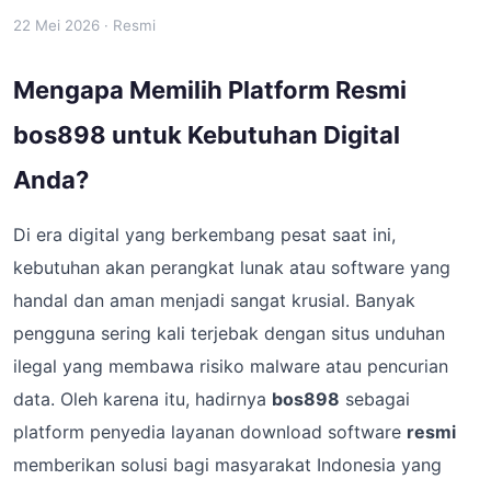
22 Mei 2026
· Resmi
Mengapa Memilih Platform Resmi
bos898 untuk Kebutuhan Digital
Anda?
Di era digital yang berkembang pesat saat ini,
kebutuhan akan perangkat lunak atau software yang
handal dan aman menjadi sangat krusial. Banyak
pengguna sering kali terjebak dengan situs unduhan
ilegal yang membawa risiko malware atau pencurian
data. Oleh karena itu, hadirnya
bos898
sebagai
platform penyedia layanan download software
resmi
memberikan solusi bagi masyarakat Indonesia yang