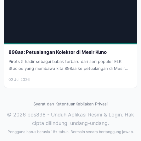
898aa: Petualangan Kolektor di Mesir Kuno
Pirots 5 hadir sebagai babak terbaru dari seri populer ELK
Studios yang membawa kita 898aa ke petualangan di Mesir
Kuno....
02 Jul 2026
Syarat dan Ketentuan
Kebijakan Privasi
© 2026 bos898 - Unduh Aplikasi Resmi & Login. Hak
cipta dilindungi undang-undang.
Pengguna harus berusia 18+ tahun. Bermain secara bertanggung jawab.