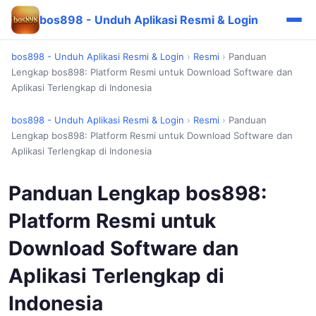
bos898 - Unduh Aplikasi Resmi & Login
bos898 - Unduh Aplikasi Resmi & Login
›
Resmi
›
Panduan
Lengkap bos898: Platform Resmi untuk Download Software dan
Aplikasi Terlengkap di Indonesia
bos898 - Unduh Aplikasi Resmi & Login
›
Resmi
›
Panduan
Lengkap bos898: Platform Resmi untuk Download Software dan
Aplikasi Terlengkap di Indonesia
Panduan Lengkap bos898:
Platform Resmi untuk
Download Software dan
Aplikasi Terlengkap di
Indonesia