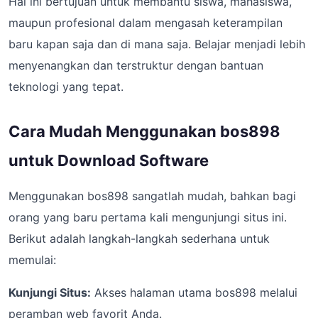
Hal ini bertujuan untuk membantu siswa, mahasiswa,
maupun profesional dalam mengasah keterampilan
baru kapan saja dan di mana saja. Belajar menjadi lebih
menyenangkan dan terstruktur dengan bantuan
teknologi yang tepat.
Cara Mudah Menggunakan bos898
untuk Download Software
Menggunakan bos898 sangatlah mudah, bahkan bagi
orang yang baru pertama kali mengunjungi situs ini.
Berikut adalah langkah-langkah sederhana untuk
memulai:
Kunjungi Situs:
Akses halaman utama bos898 melalui
peramban web favorit Anda.