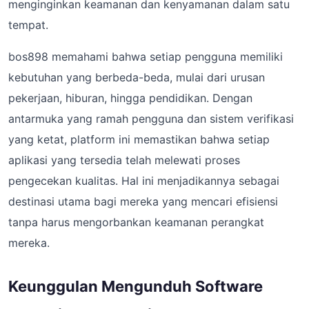
menginginkan keamanan dan kenyamanan dalam satu
tempat.
bos898 memahami bahwa setiap pengguna memiliki
kebutuhan yang berbeda-beda, mulai dari urusan
pekerjaan, hiburan, hingga pendidikan. Dengan
antarmuka yang ramah pengguna dan sistem verifikasi
yang ketat, platform ini memastikan bahwa setiap
aplikasi yang tersedia telah melewati proses
pengecekan kualitas. Hal ini menjadikannya sebagai
destinasi utama bagi mereka yang mencari efisiensi
tanpa harus mengorbankan keamanan perangkat
mereka.
Keunggulan Mengunduh Software