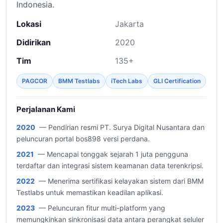
Indonesia.
Lokasi
Jakarta
Didirikan
2020
Tim
135+
PAGCOR
BMM Testlabs
iTech Labs
GLI Certification
Perjalanan Kami
2020
— Pendirian resmi PT. Surya Digital Nusantara dan
peluncuran portal bos898 versi perdana.
2021
— Mencapai tonggak sejarah 1 juta pengguna
terdaftar dan integrasi sistem keamanan data terenkripsi.
2022
— Menerima sertifikasi kelayakan sistem dari BMM
Testlabs untuk memastikan keadilan aplikasi.
2023
— Peluncuran fitur multi-platform yang
memungkinkan sinkronisasi data antara perangkat seluler