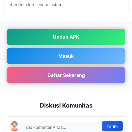
dan desktop secara instan.
Unduh APK
Masuk
Daftar Sekarang
Diskusi Komunitas
Kirim