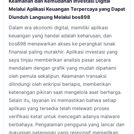
Keamanan dan Kemudahan Investasi Digital
Melalui Aplikasi Keuangan Terpercaya yang Dapat
Diunduh Langsung Melalui bos898
Dalam era ekonomi digital, memiliki aplikasi
keuangan yang handal adalah keharusan, dan
bos898 menawarkan akses ke perangkat lunak
finansial paling mutakhir. Aplikasi investasi yang
saya tinjau memberikan analisis pasar secara
mendalam dengan grafik yang mudah dipahami
oleh pemula sekalipun. Keamanan transaksi
dilindungi oleh enkripsi berlapis, memberikan
ketenangan pikiran saat mengelola aset berharga.
Selain itu, layanan ini memastikan bahwa setiap
aplikasi yang tersedia telah melewati proses
verifikasi ketat untuk mencegah adanya malware
berbahaya. Pengalaman pengguna yang lancar dan
dukungan pelanggan yang responsif menjadikan