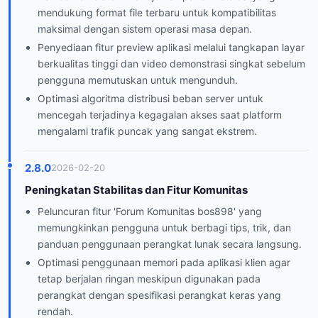
mendukung format file terbaru untuk kompatibilitas
maksimal dengan sistem operasi masa depan.
Penyediaan fitur preview aplikasi melalui tangkapan layar
berkualitas tinggi dan video demonstrasi singkat sebelum
pengguna memutuskan untuk mengunduh.
Optimasi algoritma distribusi beban server untuk
mencegah terjadinya kegagalan akses saat platform
mengalami trafik puncak yang sangat ekstrem.
2.8.0
2026-02-20
Peningkatan Stabilitas dan Fitur Komunitas
Peluncuran fitur 'Forum Komunitas bos898' yang
memungkinkan pengguna untuk berbagi tips, trik, dan
panduan penggunaan perangkat lunak secara langsung.
Optimasi penggunaan memori pada aplikasi klien agar
tetap berjalan ringan meskipun digunakan pada
perangkat dengan spesifikasi perangkat keras yang
rendah.