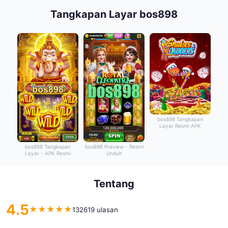
Tangkapan Layar bos898
bos898 Tangkapan
Layar Resmi APK
bos898 Tangkapan
bos898 Preview - Resmi
Layar - APK Resmi
Unduh
Tentang
4.5
★
★
★
★
★
132619 ulasan