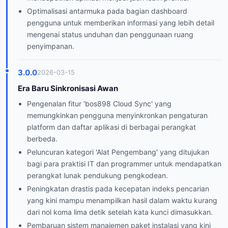
Optimalisasi antarmuka pada bagian dashboard
pengguna untuk memberikan informasi yang lebih detail
mengenai status unduhan dan penggunaan ruang
penyimpanan.
3.0.0
2026-03-15
Era Baru Sinkronisasi Awan
Pengenalan fitur 'bos898 Cloud Sync' yang
memungkinkan pengguna menyinkronkan pengaturan
platform dan daftar aplikasi di berbagai perangkat
berbeda.
Peluncuran kategori 'Alat Pengembang' yang ditujukan
bagi para praktisi IT dan programmer untuk mendapatkan
perangkat lunak pendukung pengkodean.
Peningkatan drastis pada kecepatan indeks pencarian
yang kini mampu menampilkan hasil dalam waktu kurang
dari nol koma lima detik setelah kata kunci dimasukkan.
Pembaruan sistem manajemen paket instalasi yang kini