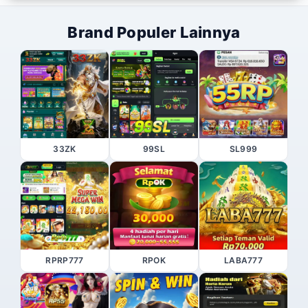
Brand Populer Lainnya
33ZK
99SL
SL999
RPRP777
RPOK
LABA777