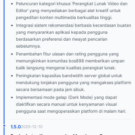
Peluncuran kategori khusus 'Perangkat Lunak Video dan
Editor' yang menyediakan berbagai alat kreatif untuk
pengeditan konten multimedia berkualitas tinggi.
Integrasi sistem rekomendasi berbasis kecerdasan buatan
yang menyarankan aplikasi kepada pengguna
berdasarkan preferensi dan riwayat pencarian
sebelumnya.
Penambahan fitur ulasan dan rating pengguna yang
memungkinkan komunitas bos898 memberikan umpan
balik langsung mengenai kualitas perangkat lunak.
Peningkatan kapasitas bandwidth server global untuk
mendukung lonjakan pengguna yang mengakses platform
secara bersamaan pada jam sibuk.
Implementasi mode gelap (Dark Mode) yang dapat
diaktifkan secara manual untuk kenyamanan visual
pengguna saat mengoperasikan platform di malam hari.
1.5.0
2025-12-10