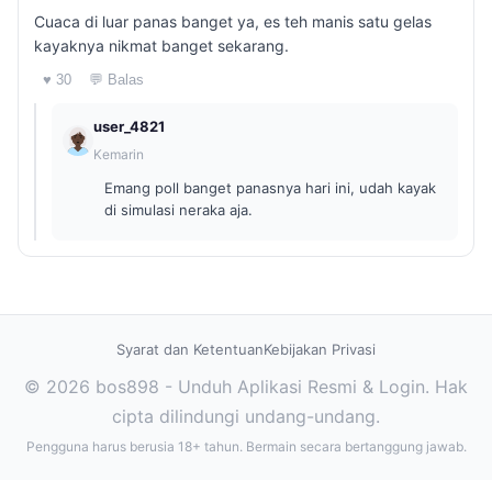
Cuaca di luar panas banget ya, es teh manis satu gelas
kayaknya nikmat banget sekarang.
♥ 30
💬 Balas
user_4821
Kemarin
Emang poll banget panasnya hari ini, udah kayak
di simulasi neraka aja.
Syarat dan Ketentuan
Kebijakan Privasi
© 2026 bos898 - Unduh Aplikasi Resmi & Login. Hak
cipta dilindungi undang-undang.
Pengguna harus berusia 18+ tahun. Bermain secara bertanggung jawab.