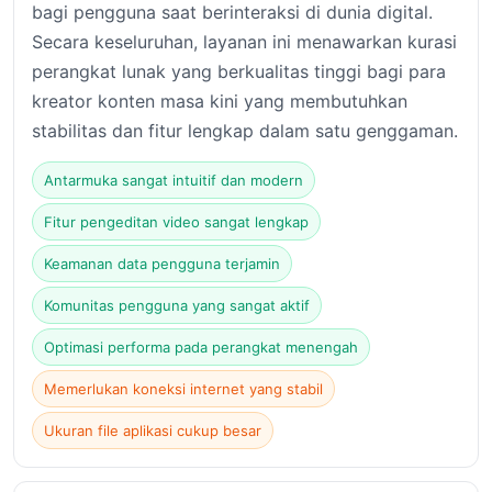
bagi pengguna saat berinteraksi di dunia digital.
Secara keseluruhan, layanan ini menawarkan kurasi
perangkat lunak yang berkualitas tinggi bagi para
kreator konten masa kini yang membutuhkan
stabilitas dan fitur lengkap dalam satu genggaman.
Antarmuka sangat intuitif dan modern
Fitur pengeditan video sangat lengkap
Keamanan data pengguna terjamin
Komunitas pengguna yang sangat aktif
Optimasi performa pada perangkat menengah
Memerlukan koneksi internet yang stabil
Ukuran file aplikasi cukup besar